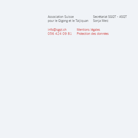
Association Suisse
Secrétariat SGQT - ASQT
pour le Qigong et le Taijiquan
Sonja Merz
info@sgqt.ch
Mentions légales
056 424 09 81
Protection des données