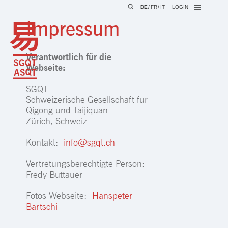
DE
FR
IT
LOGIN
Impressum
Verantwortlich für die
Webseite:
SGQT
Schweizerische Gesellschaft für
Qigong und Taijiquan
Zürich, Schweiz
Kontakt:
info@sgqt.ch
Vertretungsberechtigte Person:
Fredy Buttauer
Fotos Webseite:
Hanspeter
Bärtschi