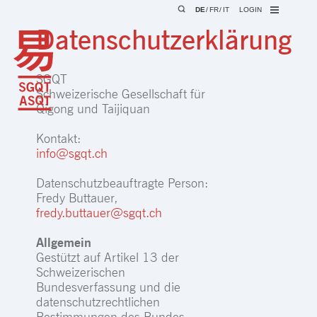
DE
FR
IT
LOGIN
Datenschutzerklärung
SGQT
Schweizerische Gesellschaft für
Qigong und Taijiquan
Kontakt:
info@sgqt.ch
Datenschutzbeauftragte Person:
Fredy Buttauer,
fredy.buttauer@sgqt.ch
Allgemein
Gestützt auf Artikel 13 der
Schweizerischen
Bundesverfassung und die
datenschutzrechtlichen
Bestimmungen des Bundes