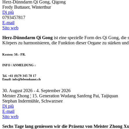
Herz-Dünndarm Qi Gong
, Qigong
Fredy Buttauer, Winterthur
Di più
0793457817
E-mail
Sito web
Herz-Dünndarm Qi Gong
ist eine spezielle Form des Qi Gong, die 
Körpers zu harmonisieren, die Funktion dieser Organe zu stärken und
Kosten: 50.- FR.
INFO / ANMELDUNG :
Tel. +41 (0)79 345 78 17
Email: info@lebenskunst.ch
30. August 2026 - 4. September 2026
Meister Zhong ¦ 15. Generation Wudang Sanfeng Pai
, Taijiquan
Stephan Indermühle, Schwarzsee
Di più
E-mail
Sito web
Sechs Tage lang geniessen wir die Präsenz von Meister Zhong Xu