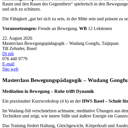
Raum und den Raum des Gegenübers“ spielerisch in den Bewegungen au
und sich zu schützen.
Die Fähigkeit „gut bei sich zu sein, in der Mitte sein und präsent z
Voraussetzungen:
Freude an Bewegung.
WB
12 Lektionen
22. August 2026
Masterclass Bewegungspädagogik – Wudang Gongfu
, Taijiquan
Till Zehnder, Basel
Di più
076 440 9779
E-mail
Sito web
Masterclass Bewegungspädagogik – Wudang Gongfu
Meditation in Bewegung – Ruhe trifft Dynamik
Ein praxisnaher Kurzworkshop (4 h) an der
HWS Basel – Schule fü
Im Wudang-Stil verschmelzen achtsame, meditative Übungen aus de
Techniken und zeigt, wie innere Stille und äußere Energie ein Ganzes
Das Training fördert Haltung, Gleichgewicht, Körperkraft und Ausdru