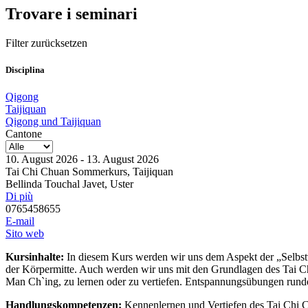
Trovare i seminari
Filter zurücksetzen
Disciplina
Qigong
Taijiquan
Qigong und Taijiquan
Cantone
10. August 2026 - 13. August 2026
Tai Chi Chuan Sommerkurs
, Taijiquan
Bellinda Touchal Javet, Uster
Di più
0765458655
E-mail
Sito web
Kursinhalte:
In diesem Kurs werden wir uns dem Aspekt der „Selbst
der Körpermitte. Auch werden wir uns mit den Grundlagen des Tai 
Man Ch`ing, zu lernen oder zu vertiefen. Entspannungsübungen rund
Handlungskompetenzen:
Kennenlernen und Vertiefen des Tai Chi C