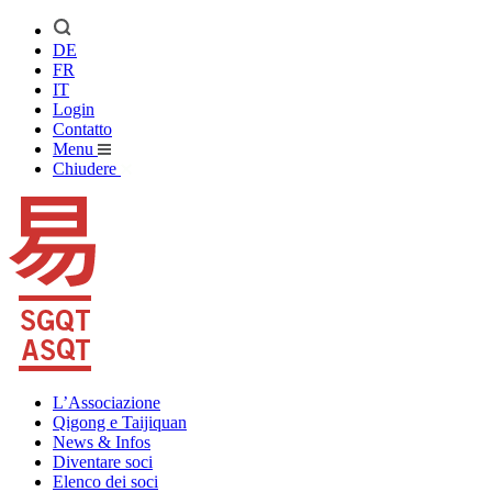
DE
FR
IT
Login
Contatto
Menu
Chiudere
L’Associazione
Qigong e Taijiquan
News & Infos
Diventare soci
Elenco dei soci