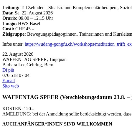
Leitung:
Till Zehnder – Shiatsu- und Komplementärtherapeut, Soziok
Data:
Sa, 22. August 2026
Orario:
09.00 – 12.15 Uhr
Luogo:
HWS Basel
Costi:
CHF 45.–
Zielgruppe:
Bewegungspädagog:innen, Trainer:innen und Kursleiten
Infos unter:
https://wudang-gongfu.ch/workshops/meditation_trifft_ex
22. August 2026
WAFFENTAG SPEER
, Taijiquan
Barbara Lee Gehring, Bern
Di più
076 518 07 04
E-mail
Sito web
WAFFENTAG SPEER (Verschiebungsdatum 23.8. – je
KOSTEN: 120.-
AMELDUNG: bei der Anmeldung sollte berücksichtigt werden, dass 
AUCH ANFÄNGER*INNEN SIND WILLKOMMEN