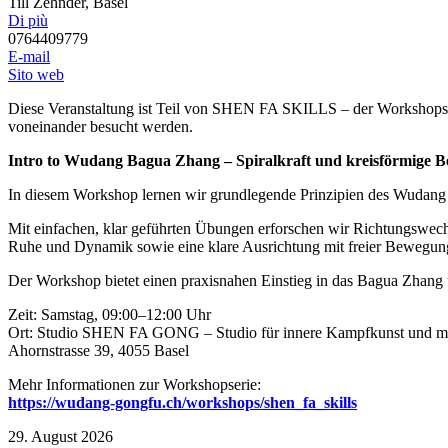
Till Zehnder, Basel
Di più
0764409779
E-mail
Sito web
Diese Veranstaltung ist Teil von SHEN FA SKILLS – der Workshops
voneinander besucht werden.
Intro to Wudang Bagua Zhang – Spiralkraft und kreisförmige 
In diesem Workshop lernen wir grundlegende Prinzipien des Wudang Ba
Mit einfachen, klar geführten Übungen erforschen wir Richtungswech
Ruhe und Dynamik sowie eine klare Ausrichtung mit freier Bewegu
Der Workshop bietet einen praxisnahen Einstieg in das Bagua Zhang u
Zeit: Samstag, 09:00–12:00 Uhr
Ort: Studio SHEN FA GONG – Studio für innere Kampfkunst und ma
Ahornstrasse 39, 4055 Basel
Mehr Informationen zur Workshopserie:
https://wudang-gongfu.ch/workshops/shen_fa_skills
29. August 2026