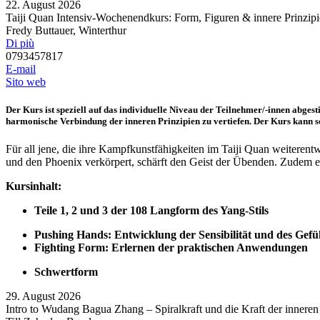
22. August 2026
Taiji Quan Intensiv-Wochenendkurs: Form, Figuren & innere Prinzip
Fredy Buttauer, Winterthur
Di più
0793457817
E-mail
Sito web
Der Kurs ist speziell auf das individuelle Niveau der Teilnehmer/-innen abge
harmonische Verbindung der inneren Prinzipien zu vertiefen. Der Kurs kann 
Für all jene, die ihre Kampfkunstfähigkeiten im Taiji Quan weiter
und den Phoenix verkörpert, schärft den Geist der Übenden. Zudem er
Kursinhalt:
Teile 1, 2 und 3 der 108 Langform des Yang-Stils
Pushing Hands: Entwicklung der Sensibilität und des Gef
Fighting Form: Erlernen der praktischen Anwendungen
Schwertform
29. August 2026
Intro to Wudang Bagua Zhang – Spiralkraft und die Kraft der inneren