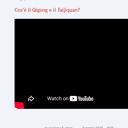
Cos’è il Qigong e il Taijiquan?
Associazione Svizzera
Segreteria SGQT – ASQT