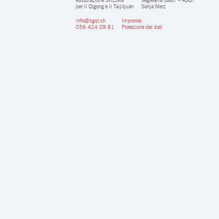
per il Qigong e il Taijiquan
Sonja Merz
info@sgqt.ch
Impronta
056 424 09 81
Protezione dei dati